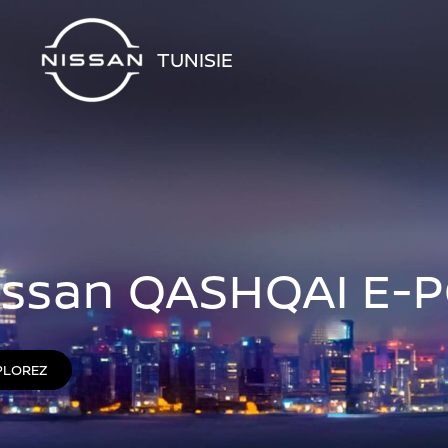
issan QASHQAI E-
PLOREZ