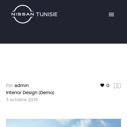


Par
admin
0
Interior Design (Demo)
3 octobre 2019